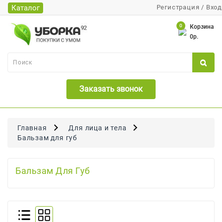
Каталог
Регистрация
/
Вход
Каталог
0
Корзина
0р.
Банки
Бумажная
Продукция
Заказать звонок
Для
Бритья
Для
Главная
Для лица и тела
Волос
Бальзам для губ
Для
Лица
Бальзам Для Губ
И
Тела
Для
Малышей