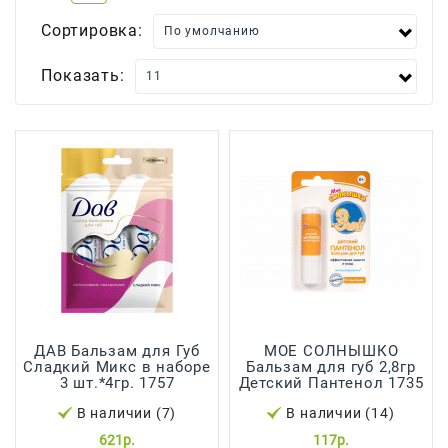
Сортировка:
Для
Мытья
И
Показать:
Чистки
Домашнее
Консервирование
Канцтовары
Одноразовая
Посуда,
Упаковка
Освежители
Воздуха
ДАВ Бальзам для Губ
МОЕ СОЛНЫШКО
Сладкий Микс в наборе
Бальзам для губ 2,8гр
Парфюмерия,
3 шт.*4гр. 1757
Детский Пантенол 1735
Туалетная
В наличии (7)
В наличии (14)
Вода
621р.
117р.