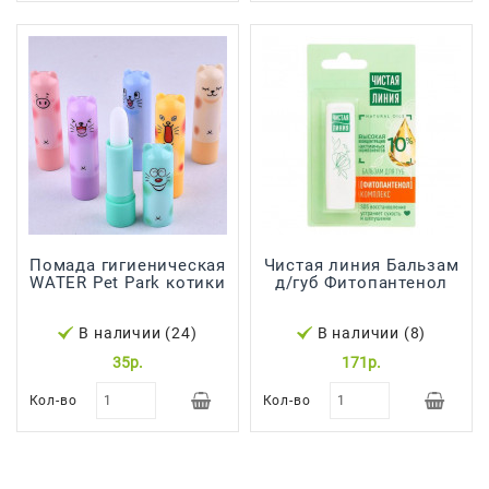
Япония,
Корея
Помада гигиеническая
Чистая линия Бальзам
WATER Pet Park котики
д/губ Фитопантенол
В наличии (24)
В наличии (8)
35р.
171р.
Кол-во
Кол-во