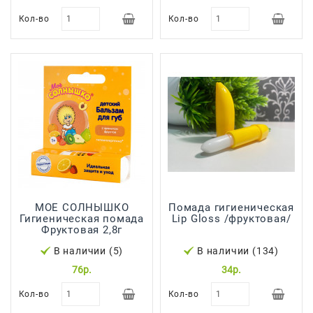
Сад И
Кол-во
Кол-во
Огород
Средства
Гигиены
Средства Для
Посудомоечных
Машин
Средства
Для
Стирки
Средства
МОЕ СОЛНЫШКО
Помада гигиеническая
Гигиеническая помада
Lip Gloss /фруктовая/
От
Фруктовая 2,8г
Вредителей
В наличии (5)
В наличии (134)
Уход За
76р.
34р.
Обувью
Кол-во
Кол-во
Хозтовары