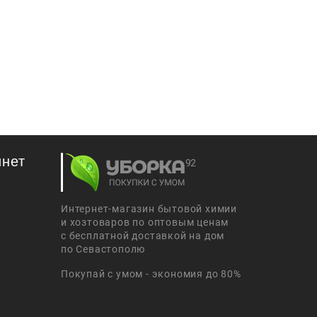
инет
Интернет-магазин бытовой химии
и хозтоваров по оптовым ценам
с бесплатной доставкой на дом
по Севастополю
Покупай с умом - экономия до 80%