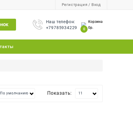
Регистрация
/
Вход
Наш телефон:
Корзина
онок
+79785934229
0р.
0
такты
Показать: