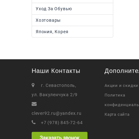
Уход За Обувью
Хозтовары
Япония, Корея
Наши Контакты
Дополните
г. Севастополь,
Акции и скидки
ул. Вакуленчука 2/9
Политика
конфиденциаль
clever92.ru@yandex.ru
Карта сайта
+7 (978) 845-72-64
Заказать звонок