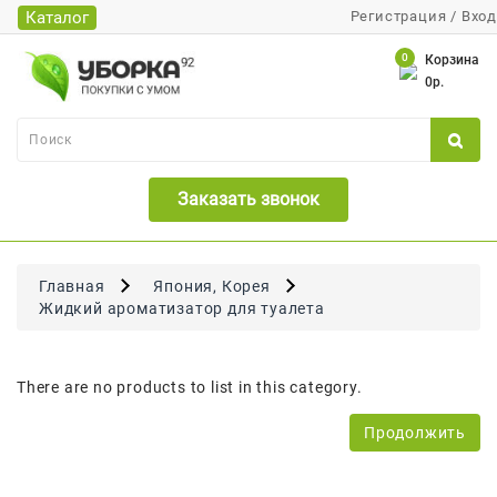
Каталог
Регистрация
/
Вход
Каталог
0
Корзина
0р.
Банки
Бумажная
Продукция
Заказать звонок
Для
Бритья
Для
Главная
Япония, Корея
Волос
Жидкий ароматизатор для туалета
Для
Лица
There are no products to list in this category.
И
Тела
Продолжить
Для
Малышей