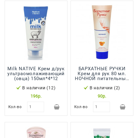
Япония,
Корея
Milk NATIVE Крем д/рук
БАРХАТНЫЕ РУЧКИ
ультраомолаживающий
Крем для рук 80 мл.
(овца) 150мл*4*12
НОЧНОЙ питательный
комплекс масел
В наличии (12)
В наличии (2)
196р.
90р.
Кол-во
Кол-во