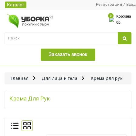
Каталог
Регистрация
/
Вход
Каталог
0
Корзина
0р.
Банки
Бумажная
Продукция
Заказать звонок
Для
Бритья
Для
Главная
Для лица и тела
Крема для рук
Волос
Для
Крема Для Рук
Лица
И
Тела
Для
Малышей