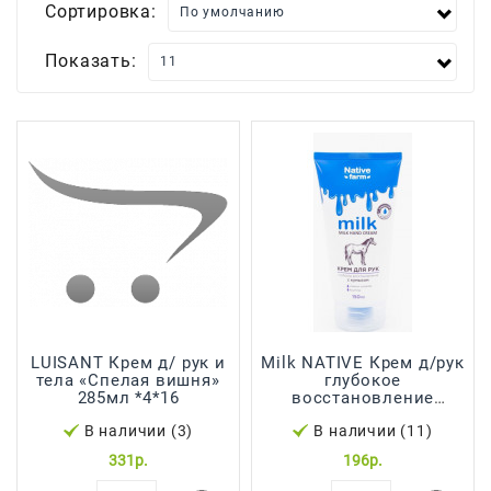
Сортировка:
Для
Мытья
Показать:
И
Чистки
Домашнее
Консервирование
Канцтовары
Одноразовая
Посуда,
Упаковка
Освежители
LUISANT Крем д/ рук и
Milk NATIVE Крем д/рук
Воздуха
тела «Спелая вишня»
глубокое
285мл *4*16
восстановление
Парфюмерия,
(лошадь) 150 мл*4*12
В наличии (3)
В наличии (11)
Туалетная
Вода
331р.
196р.