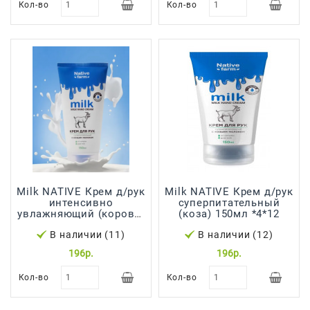
Кол-во
Кол-во
Сад И
Огород
Средства
Гигиены
Средства Для
Посудомоечных
Машин
Средства
Для
Стирки
Milk NATIVE Крем д/рук
Milk NATIVE Крем д/рук
интенсивно
суперпитательный
Средства
увлажняющий (корова)
(коза) 150мл *4*12
От
150мл *4*12
Вредителей
В наличии (11)
В наличии (12)
196р.
196р.
Уход За
Обувью
Кол-во
Кол-во
Хозтовары