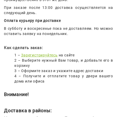
При заказе после 13:00 доставка осуществляется на
Для
следующий день.
Мытья
И
Оплата курьеру при доставке
Чистки
В субботу и воскресенье пока не доставляем. Но можно
оставить заявку на понедельник.
Домашнее
Консервирование
Как сделать заказ:
Канцтовары
1 –
Зарегистрируйтесь
на сайте
2 – Выберите нужный Вам товар, и добавьте его в
Одноразовая
корзину
Посуда,
3 – Оформите заказ и укажите адрес доставки
Упаковка
4 – Получите и отплатите товар у двери вашего
дома или офиса
Освежители
Воздуха
Внимание!
Парфюмерия,
Туалетная
Вода
Доставка в районы: