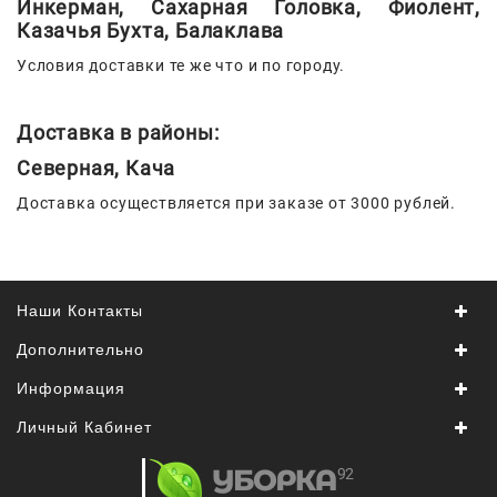
Инкерман, Сахарная Головка, Фиолент,
Сад И
Казачья Бухта, Балаклава
Огород
Условия доставки те же что и по городу.
Средства
Гигиены
Доставка в районы:
Средства Для
Северная, Кача
Посудомоечных
Машин
Доставка осуществляется при заказе от 3000 рублей.
Средства
Для
Стирки
Наши Контакты
Средства
От
Дополнительно
Вредителей
Информация
Уход За
Личный Кабинет
Обувью
Хозтовары