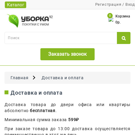
Каталог
Регистрация
/
Вход
Каталог
0
Корзина
0р.
Банки
Бумажная
Продукция
Заказать звонок
Для
Бритья
Для
Главная
Доставка и оплата
Волос
Доставка и оплата
Для
Лица
Доставка товара до двери офиса или квартиры
И
абсолютно
бесплатная
.
Тела
Минимальная сумма заказа
599₽
Для
При заказе товара до 13:00 доставка осуществляется
Малышей
преимущественно в этот же день.