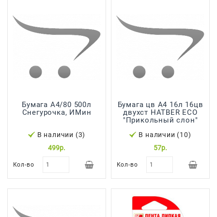
Сад И
Огород
Средства
Гигиены
Средства Для
Посудомоечных
Машин
Средства
Бумага А4/80 500л
Бумага цв А4 16л 16цв
Снегурочка, ИМин
двухст HATBER ECO
Для
"Прикольный слон"
Стирки
В наличии (3)
В наличии (10)
Средства
499р.
57р.
От
Вредителей
Кол-во
Кол-во
Уход За
Обувью
Хозтовары