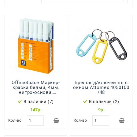
Для
Мытья
И
Чистки
Домашнее
Консервирование
Канцтовары
Одноразовая
Посуда,
OfficeSpace Маркер-
Брелок д/ключей пл с
Упаковка
краска белый, 4мм,
окном Attomex 4050100
нитро-основа,
/48
Освежители
(отгр.кратно 12шт/цена
В наличии (7)
В наличии (2)
за шт.)
Воздуха
147р.
9р.
Парфюмерия,
Кол-во
Кол-во
Туалетная
Вода