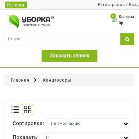
Каталог
Регистрация
/
Вход
Каталог
0
Корзина
0р.
Банки
Бумажная
Продукция
Заказать звонок
Для
Бритья
Для
Главная
Канцтовары
Волос
Для
Лица
И
Тела
Сортировка:
Для
Малышей
Показать: