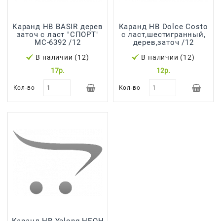
Каранд HB BASIR дерев
Каранд HB Dolce Costo
заточ с ласт "СПОРТ"
с ласт,шестигранный,
МС-6392 /12
дерев,заточ /12
В наличии (12)
В наличии (12)
17р.
12р.
Кол-во
Кол-во
Каранд HB Yalong НЕОН