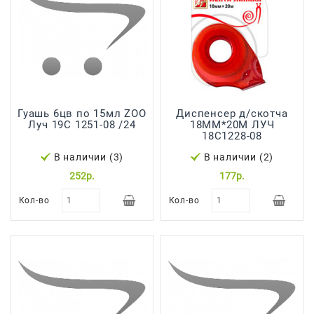
Япония,
Корея
Гуашь 6цв по 15мл ZOO
Диспенсер д/скотча
Луч 19С 1251-08 /24
18ММ*20М ЛУЧ
18С1228-08
В наличии (3)
В наличии (2)
252р.
177р.
Кол-во
Кол-во