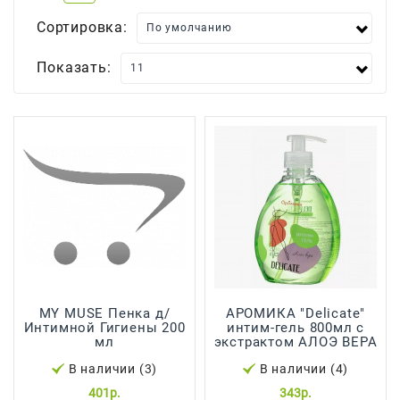
Сортировка:
Для
Мытья
И
Показать:
Чистки
Домашнее
Консервирование
Канцтовары
Одноразовая
Посуда,
Упаковка
Освежители
Воздуха
MY MUSE Пенка д/
АРОМИКА "Delicate"
Интимной Гигиены 200
интим-гель 800мл с
Парфюмерия,
мл
экстрактом АЛОЭ ВЕРА
Туалетная
В наличии (3)
В наличии (4)
Вода
401р.
343р.