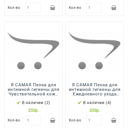
Сад И
Кол-во
Кол-во
Огород
Средства
Гигиены
Средства Для
Посудомоечных
Машин
Средства
Для
Стирки
Средства
Я САМАЯ Пенка для
Я САМАЯ Пенка для
интимной гигиены для
интимной гигиены для
От
Чувствительной кожи
Ежедневного ухода
Вредителей
150мл 1*8 88243
150мл 1*8 88258
В наличии (2)
В наличии (4)
Уход За
232р.
232р.
Обувью
Кол-во
Кол-во
Хозтовары