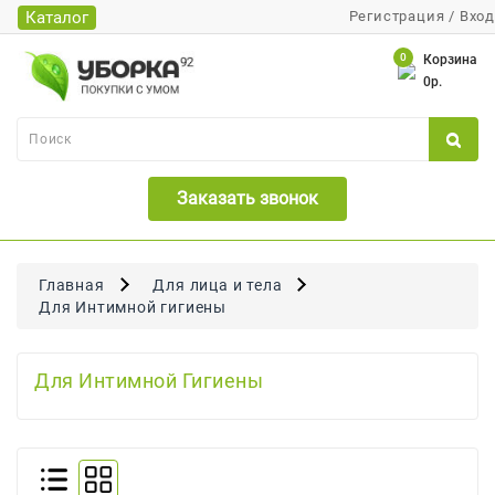
Каталог
Регистрация
/
Вход
Каталог
0
Корзина
0р.
Банки
Бумажная
Продукция
Заказать звонок
Для
Бритья
Для
Главная
Для лица и тела
Волос
Для Интимной гигиены
Для
Лица
Для Интимной Гигиены
И
Тела
Для
Малышей