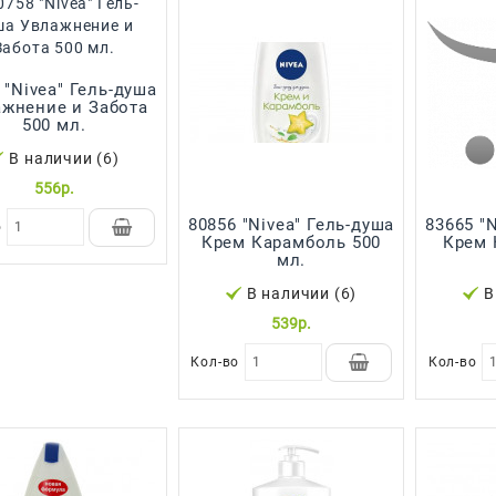
 "Nivea" Гель-душа
жнение и Забота
500 мл.
В наличии (6)
556р.
80856 "Nivea" Гель-душа
83665 "
о
Крем Карамболь 500
Крем 
мл.
В наличии (6)
В
539р.
Кол-во
Кол-во