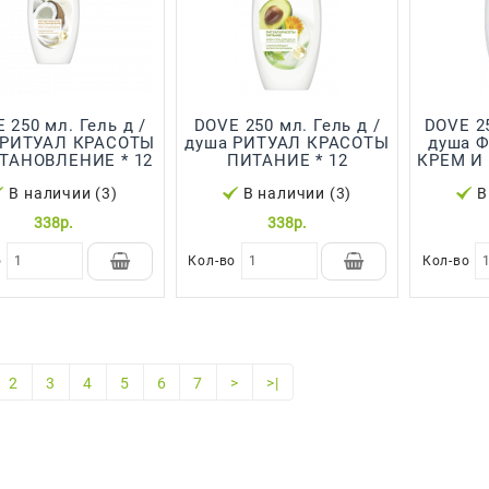
ь д /
DOVE 250 мл. Гель д /
DOVE 250 мл. Гель для
душа РИТУАЛ КРАСОТЫ
душа ФИСТАШКОВЫЙ
ВОССТАНОВЛЕНИЕ * 12
ПИТАНИЕ * 12
В наличии (3)
В наличии (3)
В
338р.
338р.
о
Кол-во
Кол-во
2
3
4
5
6
7
>
>|