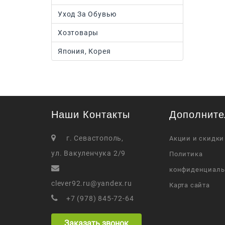
Уход За Обувью
Хозтовары
Япония, Корея
Наши Контакты
Дополните
г. Севастополь,
Акции и скидки
ул. Вакуленчука 2/9
Политика
конфиденциаль
clever92.ru@yandex.ru
Карта сайта
+7 (978) 845-72-64
Заказать звонок