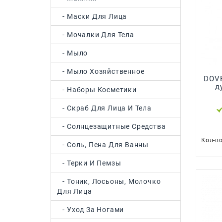
- Маски Для Лица
- Мочалки Для Тела
- Мыло
- Мыло Хозяйственное
DOVE 250 мл. Гел
душа
- Наборы Косметики
- Скраб Для Лица И Тела
- Солнцезащитные Средства
Кол-в
- Соль, Пена Для Ванны
- Терки И Пемзы
- Тоник, Лосьоны, Молочко
Для Лица
- Уход За Ногами