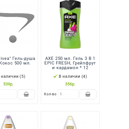
Nivea" Гель-душа
AXE 250 мл. Гель 3 В 1
Кокос 500 мл.
EPIC FRESH, Грейпфрут
и кардамон * 12
 наличии (5)
В наличии (4)
539р.
356р.
Кол-во