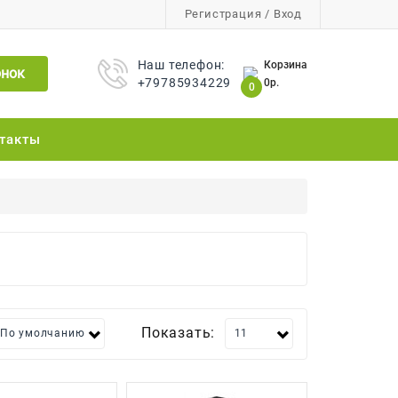
Регистрация
/
Вход
Наш телефон:
Корзина
онок
+79785934229
0р.
0
такты
Показать: