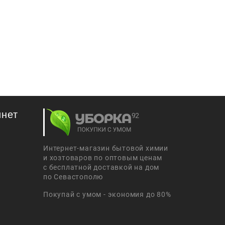
инет
Интернет-магазин бытовой химии
и хозтоваров по оптовым ценам
с бесплатной доставкой на дом
по Севастополю
Покупай с умом - экономия до 80%