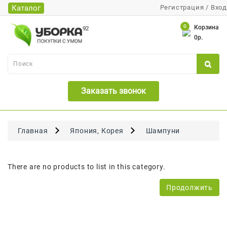
Каталог
Регистрация
/
Вход
Каталог
0
Корзина
0р.
Банки
Бумажная
Продукция
Заказать звонок
Для
Бритья
Для
Главная
Япония, Корея
Шампуни
Волос
Для
There are no products to list in this category.
Лица
И
Продолжить
Тела
Для
Малышей