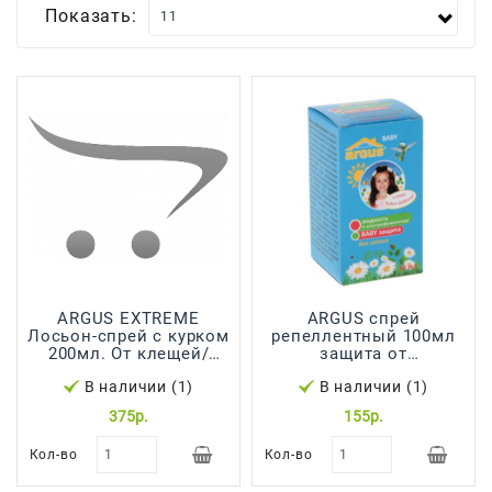
Показать:
Для
Мытья
И
Чистки
Домашнее
Консервирование
Канцтовары
Одноразовая
Посуда,
Упаковка
ARGUS EXTREME
ARGUS спрей
Лосьон-спрей с курком
репеллентный 100мл
Освежители
200мл. От клещей/
защита от
Воздуха
комаров/мошек/
комров,мошек,слепней
В наличии (1)
В наличии (1)
слепней (на кожу) A-15
Парфюмерия,
375р.
155р.
Туалетная
Кол-во
Кол-во
Вода