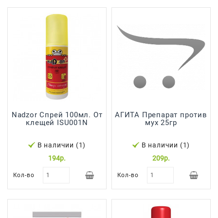
Сад И
Огород
Средства
Гигиены
Средства Для
Посудомоечных
Машин
Средства
Для
Nadzor Спрей 100мл. От
АГИТА Препарат против
клещей ISU001N
мух 25гр
Стирки
Средства
В наличии (1)
В наличии (1)
От
194р.
209р.
Вредителей
Кол-во
Кол-во
Уход За
Обувью
Хозтовары