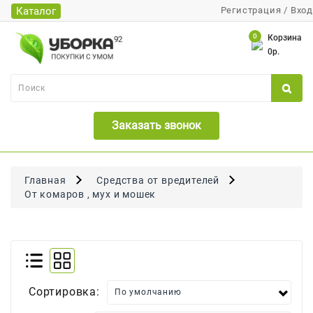
Каталог
Регистрация
/
Вход
Каталог
0
Корзина
0р.
Банки
Бумажная
Продукция
Заказать звонок
Для
Бритья
Для
Главная
Средства от вредителей
Волос
От комаров , мух и мошек
Для
Лица
И
Тела
Сортировка:
Для
Малышей