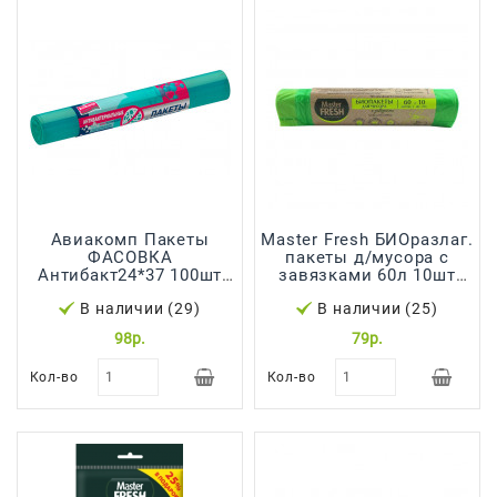
Сад И
Огород
Средства
Гигиены
Средства Для
Посудомоечных
Машин
Средства
Aвиакомп Пакеты
Master Fresh БИОразлаг.
ФАСОВКА
пакеты д/мусора с
Для
Антибакт24*37 100шт
завязками 60л 10шт
Стирки
рулон бирюзовые 41186
*10*25
В наличии (29)
В наличии (25)
Средства
98р.
79р.
От
Вредителей
Кол-во
Кол-во
Уход За
Обувью
Хозтовары