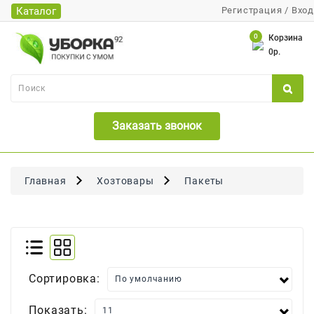
Каталог
Регистрация
/
Вход
Каталог
0
Корзина
0р.
Банки
Бумажная
Продукция
Заказать звонок
Для
Бритья
Для
Главная
Хозтовары
Пакеты
Волос
Для
Лица
И
Тела
Сортировка:
Для
Малышей
Показать: