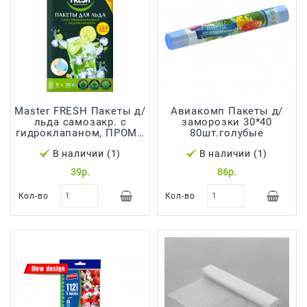
Япония,
Корея
Master FRESH Пакеты д/
Авиакомп Пакеты д/
льда самозакр. с
заморозки 30*40
гидроклапаном, ПРОМО
80шт.голубые
+25% В ПОДАРОК *25*50
В наличии (1)
В наличии (1)
39р.
86р.
Кол-во
Кол-во