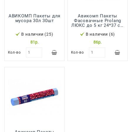
АВИКОМП Пакеты для
Авикомп Пакеты
мусора 30л 30шт
Фасовачные Prolang
ЛЮКС до 5 кг 24*37 см
80 шт 87372
В наличии (25)
В наличии (6)
81р.
86р.
Кол-во
Кол-во
Авикомп Пакеты