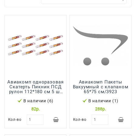
Для
Мытья
И
Чистки
Домашнее
Консервирование
Канцтовары
Одноразовая
Посуда,
Aвиакомп одноразовая
Aвиакомп Пакеты
Упаковка
Скатерть Пикник ПСД
Вакуумный с клапаном
рулон 112*180 см 5 шт
65*75 см/3923
Освежители
41346
В наличии (6)
В наличии (1)
Воздуха
82р.
288р.
Парфюмерия,
Кол-во
Кол-во
Туалетная
Вода