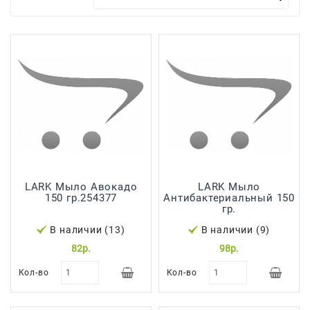
Для
Мытья
И
Чистки
Домашнее
Консервирование
Канцтовары
Одноразовая
Посуда,
LARK Мыло Авокадо
LARK Мыло
Упаковка
150 гр.254377
Антибактериальный 150
гр.
Освежители
В наличии (13)
В наличии (9)
Воздуха
82р.
98р.
Парфюмерия,
Кол-во
Кол-во
Туалетная
Вода