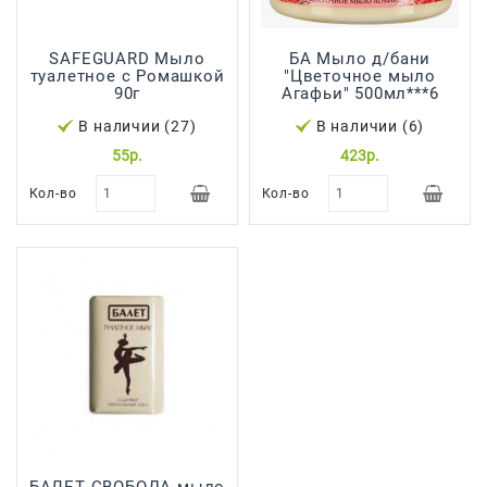
SAFEGUARD Мыло
БА Мыло д/бани
туалетное с Ромашкой
"Цветочное мыло
90г
Агафьи" 500мл***6
В наличии (27)
В наличии (6)
55р.
423р.
Кол-во
Кол-во
БАЛЕТ СВОБОДА мыло