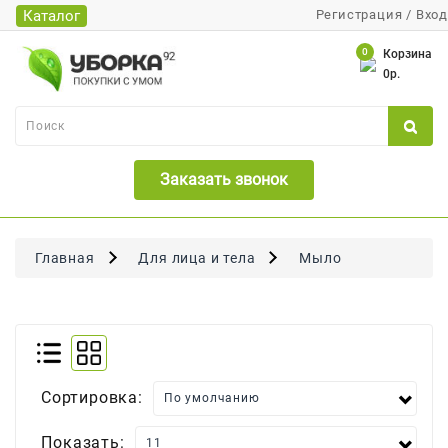
Каталог
Регистрация
/
Вход
Каталог
0
Корзина
0р.
Банки
Бумажная
Продукция
Заказать звонок
Для
Бритья
Для
Главная
Для лица и тела
Мыло
Волос
Для
Лица
И
Тела
Сортировка:
Для
Малышей
Показать: