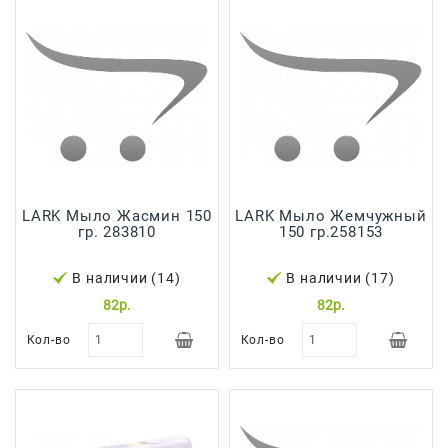
Сад И
Огород
Средства
Гигиены
Средства Для
Посудомоечных
Машин
Средства
LARK Мыло Жасмин 150
LARK Мыло Жемчужный
гр. 283810
150 гр.258153
Для
Стирки
В наличии (14)
В наличии (17)
Средства
82р.
82р.
От
Вредителей
Кол-во
Кол-во
Уход За
Обувью
Хозтовары