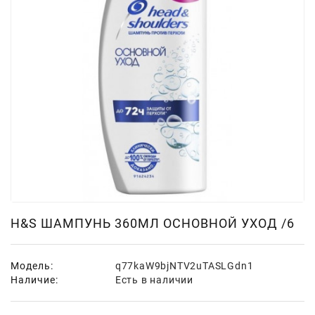
Для
Мытья
И
Чистки
Домашнее
Консервирование
Канцтовары
Одноразовая
Посуда,
Упаковка
Освежители
H&S ШАМПУНЬ 360МЛ ОСНОВНОЙ УХОД /6
Воздуха
Парфюмерия,
Модель:
q77kaW9bjNTV2uTASLGdn1
Туалетная
Наличие:
Есть в наличии
Вода