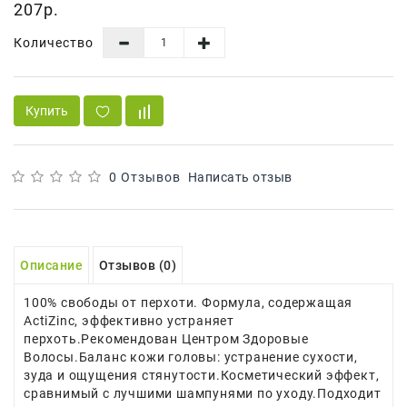
207р.
Сад И
Огород
Количество
Средства
Гигиены
Купить
Средства Для
Посудомоечных
Машин
0 Отзывов
Написать отзыв
Средства
Для
Стирки
Описание
Отзывов (0)
Средства
От
Вредителей
100% свободы от перхоти. Формула, содержащая
ActiZinс, эффективно устраняет
перхоть.Рекомендован Центром Здоровые
Уход За
Волосы.Баланс кожи головы: устранение сухости,
Обувью
зуда и ощущения стянутости.Косметический эффект,
сравнимый с лучшими шампунями по уходу.Подходит
Хозтовары