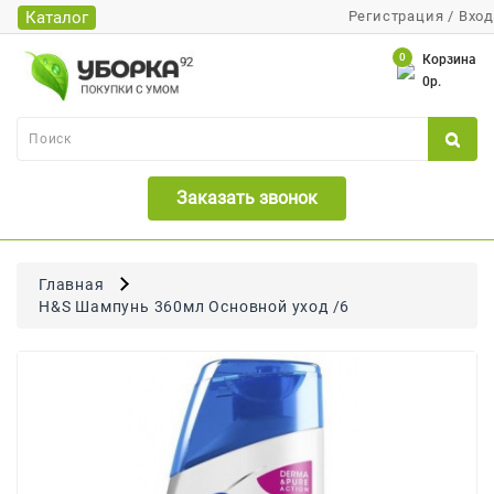
Каталог
Регистрация
/
Вход
Каталог
0
Корзина
0р.
Банки
Бумажная
Продукция
Заказать звонок
Для
Бритья
Для
Главная
Волос
H&S Шампунь 360мл Основной уход /6
Для
Лица
И
Тела
Для
Малышей