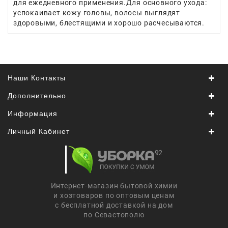
для ежедневного применения.Для основного ухода:
успокаивает кожу головы, волосы выглядят
Япония,
здоровыми, блестящими и хорошо расчесываются.
Корея
Наши Контакты
Дополнительно
Информация
Личный Кабинет
Интернет-магазин бытовой химии
и хозтоваров по оптовым ценам
с бесплатной доставкой на дом
по Севастополю