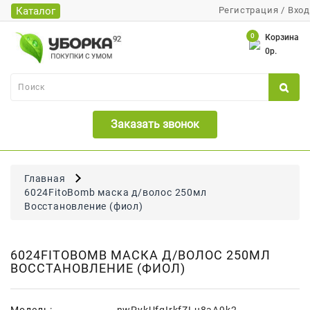
Каталог
Регистрация
/
Вход
Каталог
0
Корзина
0р.
Банки
Бумажная
Продукция
Заказать звонок
Для
Бритья
Для
Главная
Волос
6024FitoBomb маска д/волос 250мл
Восстановление (фиол)
Для
Лица
И
6024FITOBOMB МАСКА Д/ВОЛОС 250МЛ
Тела
ВОССТАНОВЛЕНИЕ (ФИОЛ)
Для
Малышей
Модель:
-nwPykUfgIrkfZLu8aA9k2