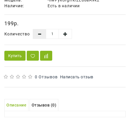
Наличие:
Есть в наличии
Для
Мытья
И
199р.
Чистки
Количество
Домашнее
Консервирование
Купить
Канцтовары
Одноразовая
Посуда,
0 Отзывов
Написать отзыв
Упаковка
Освежители
Воздуха
Описание
Отзывов (0)
Парфюмерия,
Туалетная
Вода