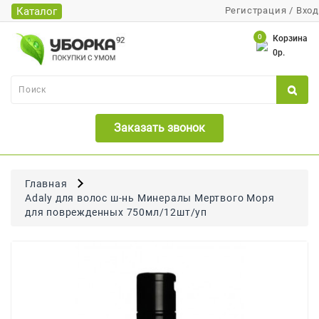
Каталог
Регистрация
/
Вход
Каталог
0
Корзина
0р.
Банки
Бумажная
Продукция
Заказать звонок
Для
Бритья
Для
Главная
Волос
Adaly для волос ш-нь Минералы Мертвого Моря
для поврежденных 750мл/12шт/уп
Для
Лица
И
Тела
Для
Малышей