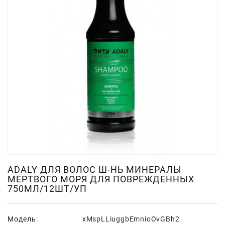
Для
Мытья
И
Чистки
Домашнее
Консервирование
Канцтовары
Одноразовая
Посуда,
Упаковка
Освежители
Воздуха
ADALY ДЛЯ ВОЛОС Ш-НЬ МИНЕРАЛЫ
МЕРТВОГО МОРЯ ДЛЯ ПОВРЕЖДЕННЫХ
750МЛ/12ШТ/УП
Парфюмерия,
Туалетная
Вода
Модель:
xMspLLiuggbEmnioOvGBh2