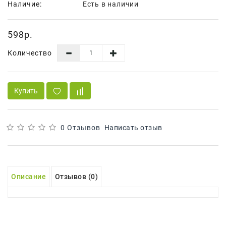
Наличие:
Есть в наличии
Сад И
Огород
598р.
Средства
Гигиены
Количество
Средства Для
Посудомоечных
Машин
Купить
Средства
Для
Стирки
0 Отзывов
Написать отзыв
Средства
От
Вредителей
Описание
Отзывов (0)
Уход За
Обувью
Хозтовары