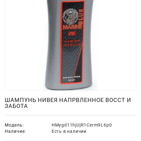
Для
Мытья
И
Чистки
Домашнее
Консервирование
Канцтовары
Одноразовая
Посуда,
Упаковка
Освежители
ШАМПУНЬ НИВЕЯ НАПРВЛЕННОЕ ВОССТ И
ЗАБОТА
Воздуха
Парфюмерия,
Туалетная
Модель:
HMygd11hjUjR1Cerm9L6p0
Вода
Наличие:
Есть в наличии