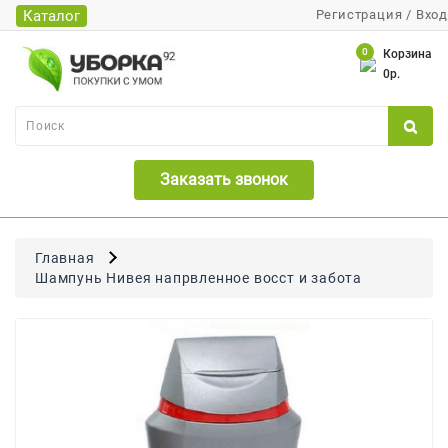
Каталог
Регистрация
/
Вход
Каталог
0
Корзина
0р.
Банки
Бумажная
Продукция
Заказать звонок
Для
Бритья
Для
Главная
Волос
Шампунь Нивея напрвленное восст и забота
Для
Лица
И
Тела
Для
Малышей