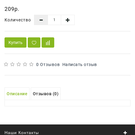
Сад И
209р.
Огород
Количество
Средства
Гигиены
Средства Для
Купить
Посудомоечных
Машин
Средства
0 Отзывов
Написать отзыв
Для
Стирки
Средства
Описание
Отзывов (0)
От
Вредителей
Уход За
Обувью
Хозтовары
Наши Контакты