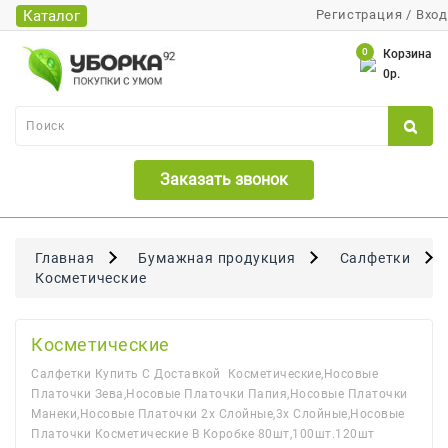
Каталог
Регистрация
/
Вход
Каталог
0
Корзина
0р.
Банки
Бумажная
Продукция
Заказать звонок
Для
Бритья
Для
Главная
Бумажная продукция
Салфетки
Волос
Косметические
Для
Лица
Косметические
И
Салфетки Купить С Доставкой Косметические,носовые
Тела
Платочки Зева,носовые Платочки Папия,носовые Платочки
Манеки,носовые Платочки 2х Слойные,3х Слойные,носовые
Для
Платочки Косметические В Коробке 80шт,100шт.120шт
Малышей