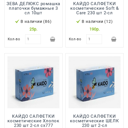
Сад И
ЗЕВА ДЕЛЮКС ромашка
КАЙДО САЛФЕТКИ
платочки бумажные 3
косметические Soft &
Огород
сл 10шт
Care 230 шт 2-сл
Средства
В наличии (86)
В наличии (12)
Гигиены
25р.
190р.
Средства Для
Кол-во
Кол-во
Посудомоечных
Машин
Средства
Для
Стирки
Средства
От
Вредителей
Уход За
Обувью
КАЙДО САЛФЕТКИ
КАЙДО САЛФЕТКИ
косметические Хлопок
косметические ШЕЛК
Хозтовары
230 шт 2-сл сх777
230 шт 2-сл