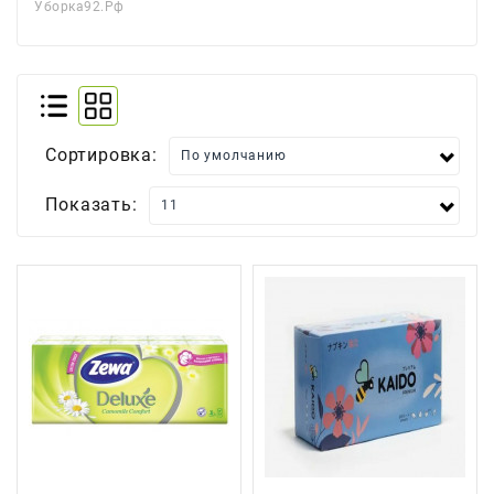
Уборка92.рф
Для
Мытья
И
Чистки
Домашнее
Сортировка:
Консервирование
Показать:
Канцтовары
Одноразовая
Посуда,
Упаковка
Освежители
Воздуха
Парфюмерия,
Туалетная
Вода