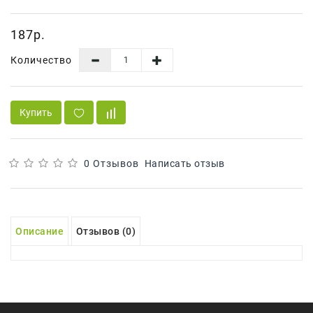
Сад И
Огород
187р.
Средства
Количество
Гигиены
Средства Для
Посудомоечных
Купить
Машин
Средства
Для
0 Отзывов
Написать отзыв
Стирки
Средства
От
Описание
Отзывов (0)
Вредителей
Уход За
Обувью
Хозтовары