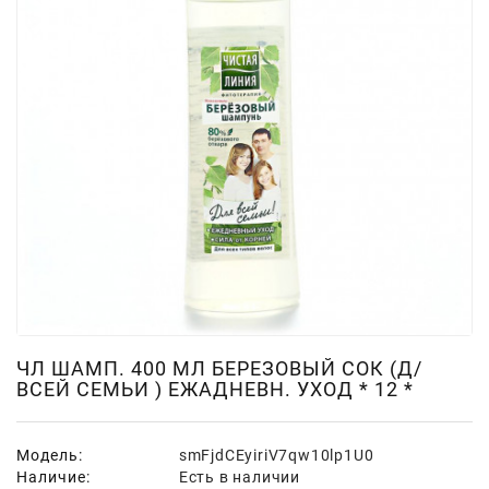
Для
Мытья
И
Чистки
Домашнее
Консервирование
Канцтовары
Одноразовая
Посуда,
Упаковка
Освежители
Воздуха
ЧЛ ШАМП. 400 МЛ БЕРЕЗОВЫЙ СОК (Д/
ВСЕЙ СЕМЬИ ) ЕЖАДНЕВН. УХОД * 12 *
Парфюмерия,
Туалетная
Вода
Модель:
smFjdCEyiriV7qw10lp1U0
Наличие:
Есть в наличии