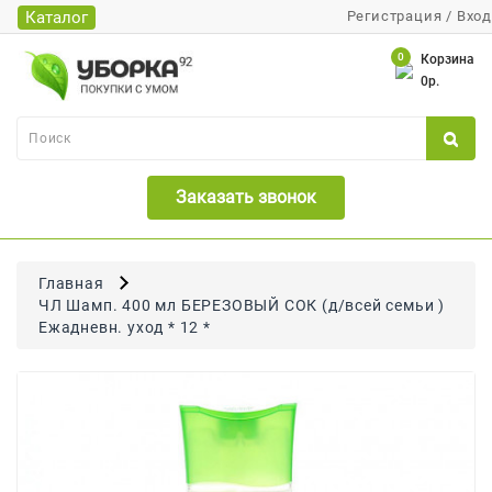
Каталог
Регистрация
/
Вход
Каталог
0
Корзина
0р.
Банки
Бумажная
Продукция
Заказать звонок
Для
Бритья
Для
Главная
Волос
ЧЛ Шамп. 400 мл БЕРЕЗОВЫЙ СОК (д/всей семьи )
Ежадневн. уход * 12 *
Для
Лица
И
Тела
Для
Малышей