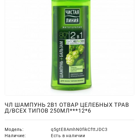
Для
Мытья
И
Чистки
Домашнее
Консервирование
Канцтовары
Одноразовая
Посуда,
Упаковка
Освежители
Воздуха
ЧЛ ШАМПУНЬ 2В1 ОТВАР ЦЕЛЕБНЫХ ТРАВ
Д/ВСЕХ ТИПОВ 250МЛ***12*6
Парфюмерия,
Туалетная
Вода
Модель:
q5gtE8AmhN0fikCfttJDC3
Наличие:
Есть в наличии