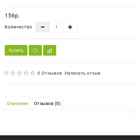
Сад И
Огород
156р.
Средства
Количество
Гигиены
Средства Для
Посудомоечных
Купить
Машин
Средства
Для
0 Отзывов
Написать отзыв
Стирки
Средства
От
Описание
Отзывов (0)
Вредителей
Уход За
Обувью
Хозтовары