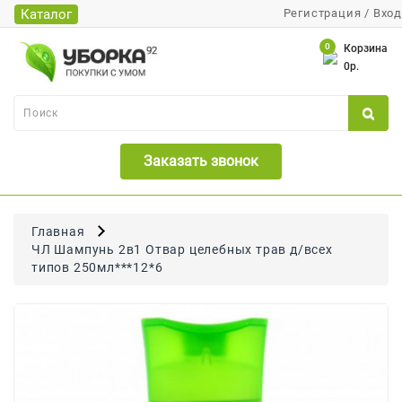
Каталог
Регистрация
/
Вход
Каталог
0
Корзина
0р.
Банки
Бумажная
Продукция
Заказать звонок
Для
Бритья
Для
Главная
Волос
ЧЛ Шампунь 2в1 Отвар целебных трав д/всех
типов 250мл***12*6
Для
Лица
И
Тела
Для
Малышей