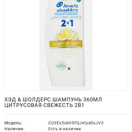
Для
Мытья
И
Чистки
Домашнее
Консервирование
Канцтовары
Одноразовая
Посуда,
Упаковка
Освежители
Воздуха
ХЭД & ШОЛДЕРС ШАМПУНЬ 360МЛ
ЦИТРУСОВАЯ СВЕЖЕСТЬ 2В1
Парфюмерия,
Туалетная
Вода
Модель:
CU3Ex5ubh9fQJetye0sJV3
Наличие:
Есть в наличии