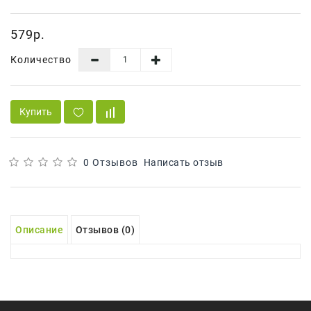
Сад И
Огород
579р.
Средства
Количество
Гигиены
Средства Для
Посудомоечных
Купить
Машин
Средства
Для
0 Отзывов
Написать отзыв
Стирки
Средства
От
Описание
Отзывов (0)
Вредителей
Уход За
Обувью
Хозтовары