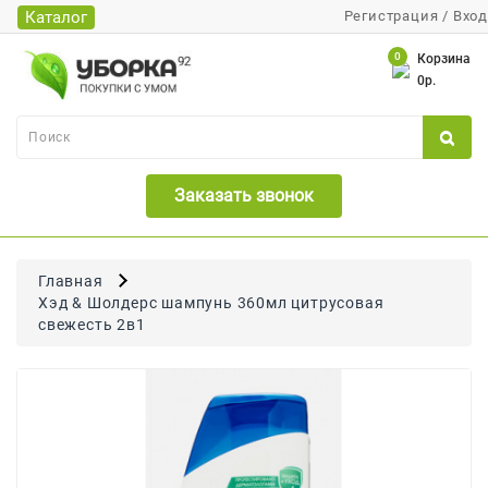
Каталог
Регистрация
/
Вход
Каталог
0
Корзина
0р.
Банки
Бумажная
Продукция
Заказать звонок
Для
Бритья
Для
Главная
Волос
Хэд & Шолдерс шампунь 360мл цитрусовая
свежесть 2в1
Для
Лица
И
Тела
Для
Малышей