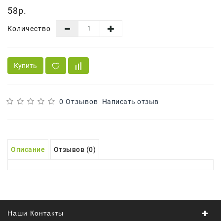
58р.
Для
Мытья
Количество
И
Чистки
Домашнее
Купить
Консервирование
Канцтовары
0 Отзывов
Написать отзыв
Одноразовая
Посуда,
Упаковка
Описание
Отзывов (0)
Освежители
Воздуха
Парфюмерия,
Туалетная
Вода
Наши Контакты