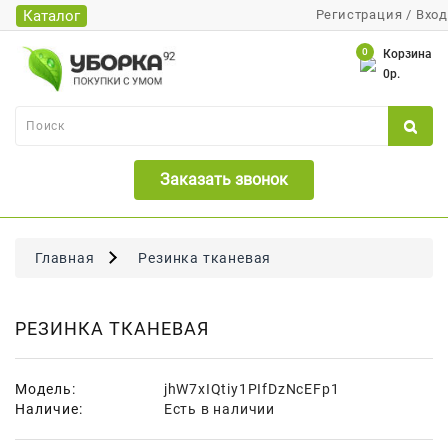
Каталог
Регистрация
/
Вход
Каталог
0
Корзина
0р.
Банки
Бумажная
Продукция
Заказать звонок
Для
Бритья
Для
Главная
Резинка тканевая
Волос
Для
РЕЗИНКА ТКАНЕВАЯ
Лица
И
Тела
Модель:
jhW7xIQtiy1PIfDzNcEFp1
Наличие:
Есть в наличии
Для
Малышей