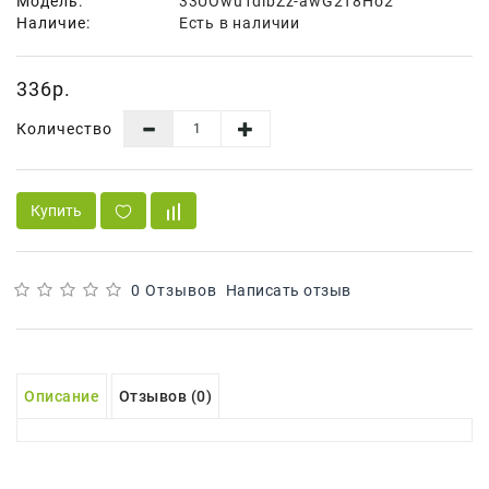
Модель:
33UOwu1dibZz-awG2T8Ho2
Наличие:
Есть в наличии
Для
Мытья
И
336р.
Чистки
Количество
Домашнее
Консервирование
Канцтовары
Купить
Одноразовая
Посуда,
0 Отзывов
Написать отзыв
Упаковка
Освежители
Воздуха
Описание
Отзывов (0)
Парфюмерия,
Туалетная
Вода