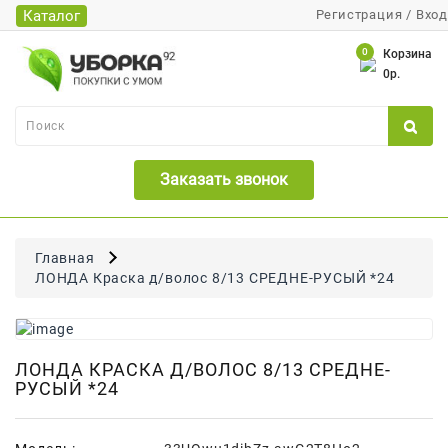
Каталог
Регистрация
/
Вход
Каталог
0
Корзина
0р.
Банки
Бумажная
Продукция
Заказать звонок
Для
Бритья
Для
Главная
Волос
ЛОНДА Краска д/волос 8/13 СРЕДНЕ-РУСЫЙ *24
Для
Лица
И
ЛОНДА КРАСКА Д/ВОЛОС 8/13 СРЕДНЕ-
Тела
РУСЫЙ *24
Для
Малышей