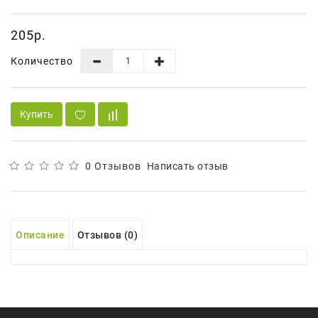
Сад И
Огород
205р.
Средства
Количество
Гигиены
Средства Для
Посудомоечных
Купить
Машин
Средства
Для
0 Отзывов
Написать отзыв
Стирки
Средства
От
Описание
Отзывов (0)
Вредителей
Уход За
Обувью
Хозтовары