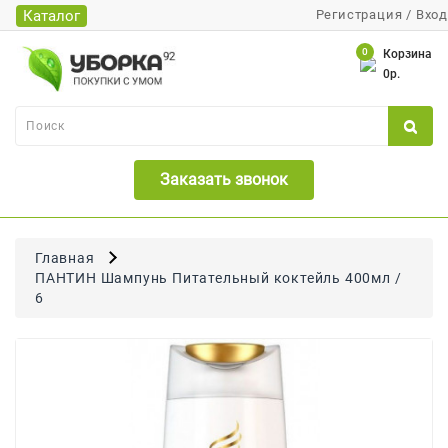
Каталог
Регистрация
/
Вход
Каталог
0
Корзина
0р.
Банки
Бумажная
Продукция
Заказать звонок
Для
Бритья
Для
Главная
Волос
ПАНТИН Шампунь Питательный коктейль 400мл /
6
Для
Лица
И
Тела
Для
Малышей