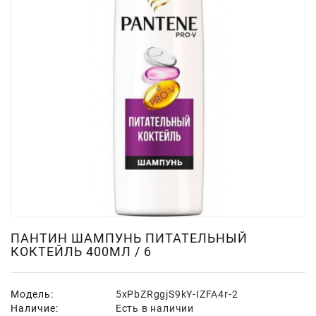
Для
Мытья
И
Чистки
Домашнее
Консервирование
Канцтовары
Одноразовая
Посуда,
Упаковка
Освежители
Воздуха
ПАНТИН ШАМПУНЬ ПИТАТЕЛЬНЫЙ
КОКТЕЙЛЬ 400МЛ / 6
Парфюмерия,
Туалетная
Вода
Модель:
5xPbZRggjS9kY-IZFA4r-2
Наличие:
Есть в наличии