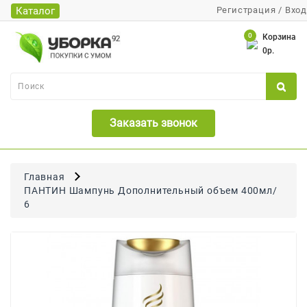
Каталог
Регистрация
/
Вход
Каталог
0
Корзина
0р.
Банки
Бумажная
Продукция
Заказать звонок
Для
Бритья
Для
Главная
Волос
ПАНТИН Шампунь Дополнительный объем 400мл/
6
Для
Лица
И
Тела
Для
Малышей