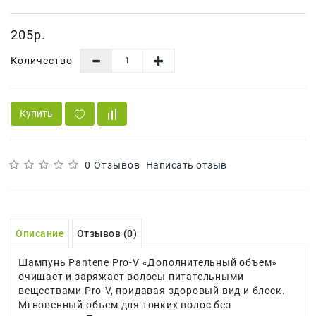
Сад И
Огород
205р.
Средства
Количество
Гигиены
Средства Для
Посудомоечных
Купить
Машин
Средства
Для
0 Отзывов
Написать отзыв
Стирки
Средства
От
Описание
Отзывов (0)
Вредителей
Шампунь Pantene Pro-V «Дополнительный объем»
Уход За
очищает и заряжает волосы питательными
Обувью
веществами Pro-V, придавая здоровый вид и блеск.
Мгновенный объем для тонких волос без
Хозтовары