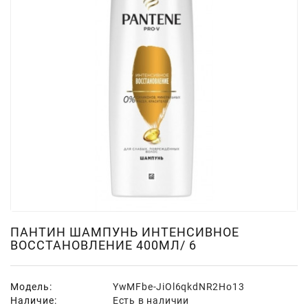
Для
Мытья
И
Чистки
Домашнее
Консервирование
Канцтовары
Одноразовая
Посуда,
Упаковка
Освежители
Воздуха
ПАНТИН ШАМПУНЬ ИНТЕНСИВНОЕ
ВОССТАНОВЛЕНИЕ 400МЛ/ 6
Парфюмерия,
Туалетная
Вода
Модель:
YwMFbe-JiOl6qkdNR2Ho13
Наличие:
Есть в наличии