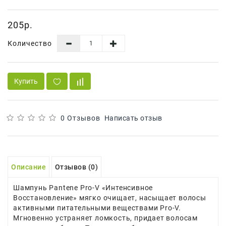
Сад И
Огород
205р.
Средства
Количество
Гигиены
Средства Для
Посудомоечных
Купить
Машин
Средства
Для
0 Отзывов
Написать отзыв
Стирки
Средства
От
Описание
Отзывов (0)
Вредителей
Шампунь Pantene Pro-V «Интенсивное
Уход За
Восстановление» мягко очищает, насыщает волосы
Обувью
активными питательными веществами Pro-V.
Мгновенно устраняет ломкость, придает волосам
Хозтовары