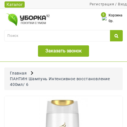
Каталог
Регистрация
/
Вход
Каталог
0
Корзина
0р.
Банки
Бумажная
Продукция
Заказать звонок
Для
Бритья
Для
Главная
Волос
ПАНТИН Шампунь Интенсивное восстановление
400мл/ 6
Для
Лица
И
Тела
Для
Малышей