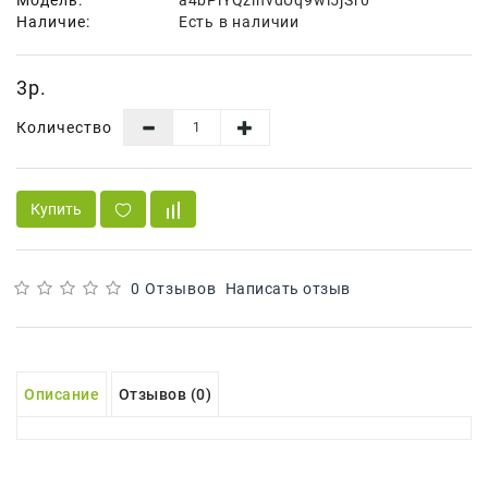
Наличие:
Есть в наличии
Для
Мытья
И
3р.
Чистки
Количество
Домашнее
Консервирование
Купить
Канцтовары
Одноразовая
Посуда,
0 Отзывов
Написать отзыв
Упаковка
Освежители
Воздуха
Описание
Отзывов (0)
Парфюмерия,
Туалетная
Вода