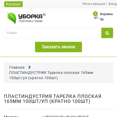
Каталог
Регистрация
/
Вход
Каталог
0
Корзина
0р.
Банки
Бумажная
Продукция
Заказать звонок
Для
Бритья
Для
Главная
Волос
ПЛАСТИНДУСТРИЯ Тарелка плоская 165мм
100шт/уп (кратно 100шт)
Для
Лица
И
ПЛАСТИНДУСТРИЯ ТАРЕЛКА ПЛОСКАЯ
Тела
165ММ 100ШТ/УП (КРАТНО 100ШТ)
Для
Малышей
Модель:
a4bPiYQzihvdUq9wl5jSr0