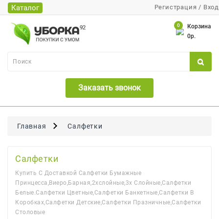
Каталог
Регистрация
/
Вход
Каталог
0
Корзина
0р.
Банки
Бумажная
Продукция
Заказать звонок
Для
Бритья
Для
Главная
Салфетки
Волос
Для
Салфетки
Лица
Купить С Доставкой Салфетки Бумажные
И
Принцесса,виеро,барная,2хслойные,3х Слойные,салфетки
Тела
Белые.салфетки Цветные,салфетки Банкетные,салфетки В
Коробках,салфетки Детские,салфетки Празничные,салфетки
Для
Столовые
Малышей