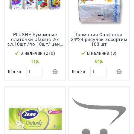
Сад И
Огород
Средства
Гигиены
PLUSHE Бумажные
Гармония Салфетки
Средства Для
платочки Classic 2-х
24*24 рисунок ассортим
сл.10шт /по 10шт/ цена
100 шт
Посудомоечных
за шт
Машин
В наличии (210)
В наличии (8)
11р.
64р.
Средства
Для
Кол-во
Кол-во
Стирки
Средства
От
Вредителей
Уход За
Обувью
Хозтовары