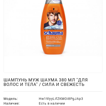
Для
Мытья
И
Чистки
Домашнее
Консервирование
Канцтовары
Одноразовая
Посуда,
Упаковка
Освежители
Воздуха
ШАМПУНЬ МУЖ ШАУМА 380 МЛ "ДЛЯ
ВОЛОС И ТЕЛА" / СИЛА И СВЕЖЕСТЬ
Парфюмерия,
Туалетная
Вода
Модель:
Hw19lyyLifZKMOi8PgJAp3
Наличие:
Есть в наличии