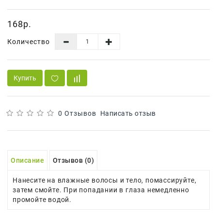
Сад И
Огород
168р.
Средства
Количество
Гигиены
Средства Для
Посудомоечных
Купить
Машин
Средства
Для
0 Отзывов
Написать отзыв
Стирки
Средства
От
Описание
Отзывов (0)
Вредителей
Нанесите на влажные волосы и тело, помассируйте,
Уход За
затем смойте. При попадании в глаза немедленно
Обувью
промойте водой.
Хозтовары