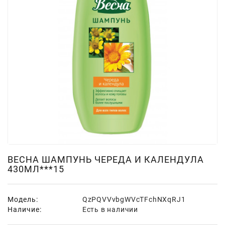
Для
Мытья
И
Чистки
Домашнее
Консервирование
Канцтовары
Одноразовая
Посуда,
Упаковка
Освежители
ВЕСНА ШАМПУНЬ ЧЕРЕДА И КАЛЕНДУЛА
430МЛ***15
Воздуха
Парфюмерия,
Туалетная
Модель:
QzPQVVvbgWVcTFchNXqRJ1
Вода
Наличие:
Есть в наличии