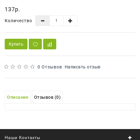
Сад И
137р.
Огород
Количество
Средства
Гигиены
Средства Для
Купить
Посудомоечных
Машин
Средства
0 Отзывов
Написать отзыв
Для
Стирки
Средства
Описание
Отзывов (0)
От
Вредителей
Уход За
Обувью
Хозтовары
Наши Контакты