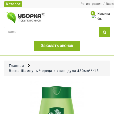
Каталог
Регистрация
/
Вход
Каталог
0
Корзина
0р.
Банки
Бумажная
Продукция
Заказать звонок
Для
Бритья
Для
Главная
Волос
Весна Шампунь Череда и календула 430мл***15
Для
Лица
И
Тела
Для
Малышей