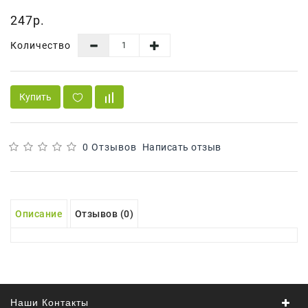
Сад И
247р.
Огород
Количество
Средства
Гигиены
Средства Для
Купить
Посудомоечных
Машин
Средства
0 Отзывов
Написать отзыв
Для
Стирки
Средства
Описание
Отзывов (0)
От
Вредителей
Уход За
Обувью
Хозтовары
Наши Контакты