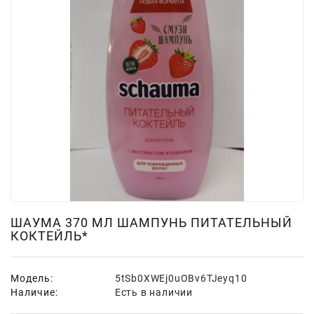
Для
Мытья
И
Чистки
Домашнее
Консервирование
Канцтовары
Одноразовая
Посуда,
Упаковка
Освежители
ШАУМА 370 МЛ ШАМПУНЬ ПИТАТЕЛЬНЫЙ
КОКТЕЙЛЬ*
Воздуха
Парфюмерия,
Туалетная
Модель:
5tSb0XWEj0uOBv6TJeyq10
Вода
Наличие:
Есть в наличии