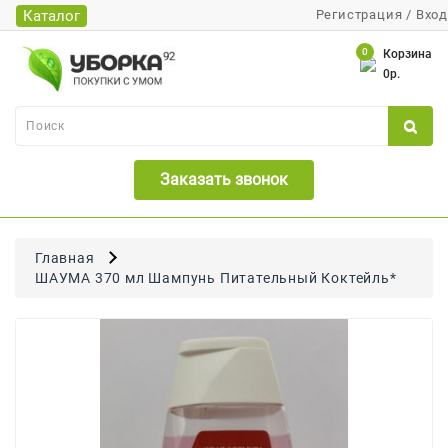
Каталог
Регистрация
/
Вход
Каталог
0
Корзина
0р.
Банки
Бумажная
Продукция
Заказать звонок
Для
Бритья
Для
Главная
Волос
ШАУМА 370 мл Шампунь Питательный Коктейль*
Для
Лица
И
Тела
Для
Малышей