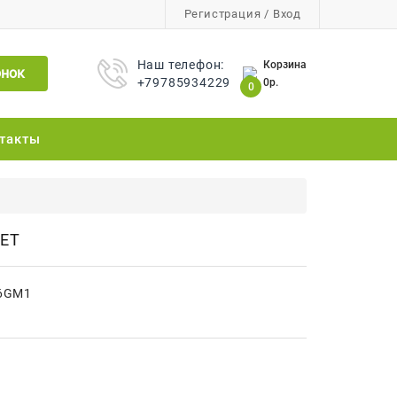
Регистрация
/
Вход
Наш телефон:
Корзина
онок
+79785934229
0р.
0
такты
ЕТ
36GM1