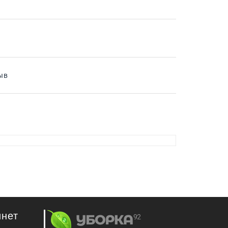
ыв
инет