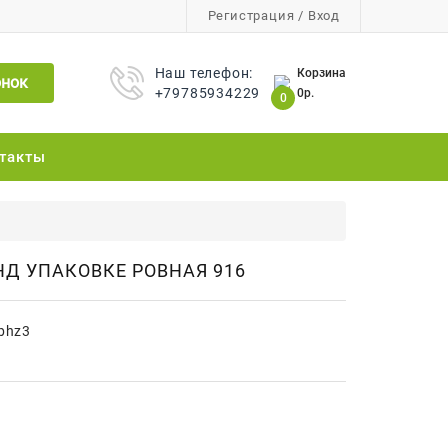
Регистрация
/
Вход
Наш телефон:
Корзина
онок
+79785934229
0р.
0
такты
НД УПАКОВКЕ РОВНАЯ 916
bhz3