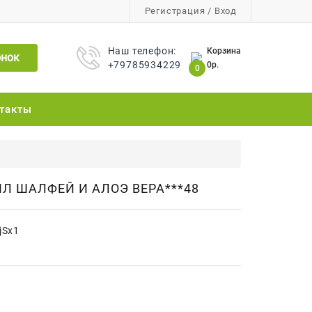
Регистрация
/
Вход
Наш телефон:
Корзина
онок
+79785934229
0р.
0
такты
Л ШАЛФЕЙ И АЛОЭ ВЕРА***48
jSx1