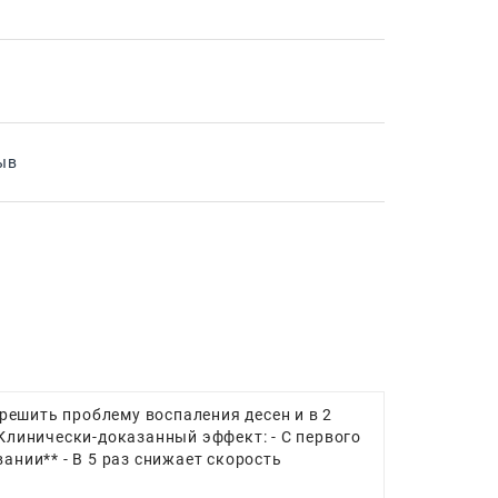
ыв
решить проблему воспаления десен и в 2
 Клинически-доказанный эффект: - С первого
ании** - В 5 раз снижает скорость