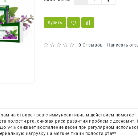
Купить
0 Отзывов
Написать отз
зам на отваре трав c иммуноактивным действием помогает 
та полости рта, снижая риск развития проблем с деснами*.
 До 94% снижает воспаление десен при регулярном использов
ериальную нагрузку на мягкие ткани полости рта**